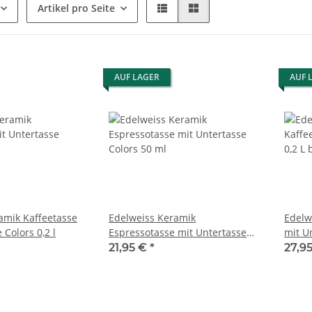
Artikel pro Seite
AUF LAGER
AUF 
amik Kaffeetasse
Edelweiss Keramik
Edelw
 Colors 0,2 l
Espressotasse mit Untertasse
mit Un
Colors 50 ml
21,95 €
*
27,9