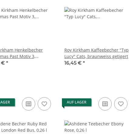
irkham Henkelbecher
Roy Kirkham Kaffeebecher "Typ
tmas Past Motiv 3,
Lucy" Cats, braunweiss getigert
ter 0,32l
5 €
*
16,45 €
*
LAGER
AUF LAGER