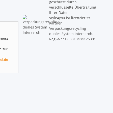
geschützt durch
verschlüsselte Übertragung
Ihrer Daten.
style4you ist lizenzierter
Partner
Verpackungsrecycling
duales System Interseroh,
irness
Reg.-Nr.: DE3313484125301.
n zur
el.de