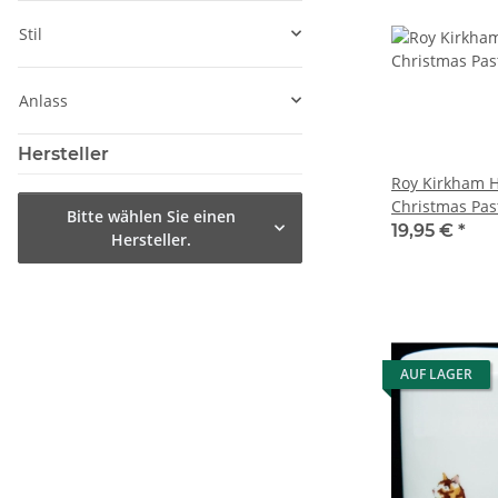
Stil
Anlass
Hersteller
Roy Kirkham 
Christmas Past
Bitte wählen Sie einen
Lancaster 0,32
19,95 €
*
Hersteller.
AUF LAGER