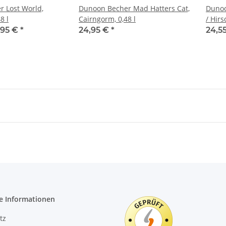
 Lost World,
Dunoon Becher Mad Hatters Cat,
Dunoo
8 l
Cairngorm, 0,48 l
/ Hirs
,95 €
*
24,95 €
*
24,5
e Informationen
tz