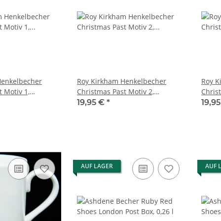
Henkelbecher
Roy Kirkham Henkelbecher
Roy K
 Motiv 1,
Christmas Past Motiv 2,
Chris
l
Lancaster 0,32l
Lancas
19,95 €
*
19,9
AUF LAGER
AUF 