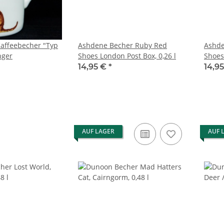
affeebecher "Typ
Ashdene Becher Ruby Red
Ashde
nger
Shoes London Post Box, 0,26 l
Shoes
14,95 €
*
14,9
AUF LAGER
AUF 