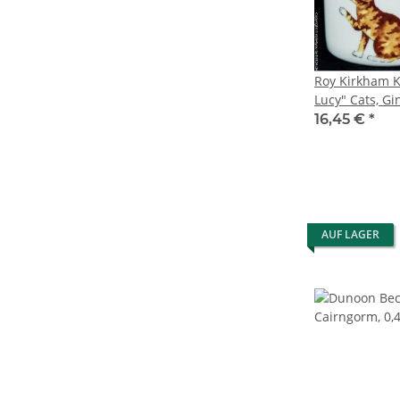
Roy Kirkham K
Lucy" Cats, Gi
16,45 €
*
AUF LAGER