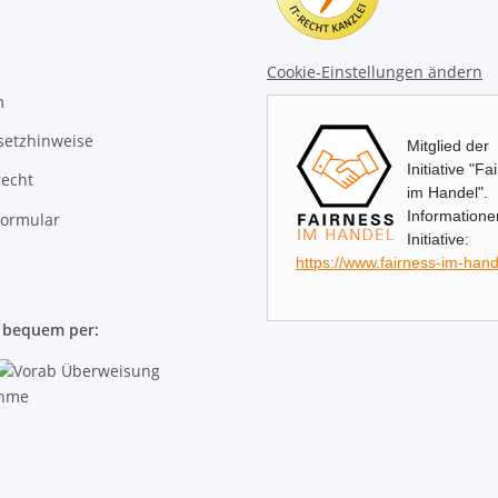
Cookie-Einstellungen ändern
m
setzhinweise
Mitglied der
Initiative "Fa
recht
im Handel".
Informatione
formular
Initiative:
https://www.fairness-im-hand
e bequem per: