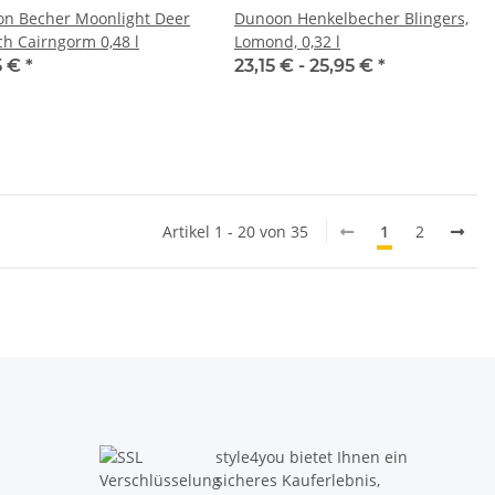
n Becher Moonlight Deer
Dunoon Henkelbecher Blingers,
ch Cairngorm 0,48 l
Lomond, 0,32 l
5 €
*
23,15 € -
25,95 €
*
Artikel 1 - 20 von 35
1
2
style4you bietet Ihnen ein
sicheres Kauferlebnis,