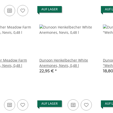
AUF LAGER
AUF 
er Meadow Farm
Dunoon Henkelbecher White
Dunoo
 Nevis, 0,48 l
Anemones, Nevis, 0,48 l
"Weih
Weihn
22,95 €
*
18,8
AUF LAGER
AUF 