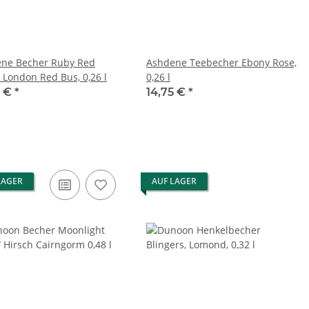
ne Becher Ruby Red
Ashdene Teebecher Ebony Rose,
 London Red Bus, 0,26 l
0,26 l
5 €
*
14,75 €
*
LAGER
AUF LAGER