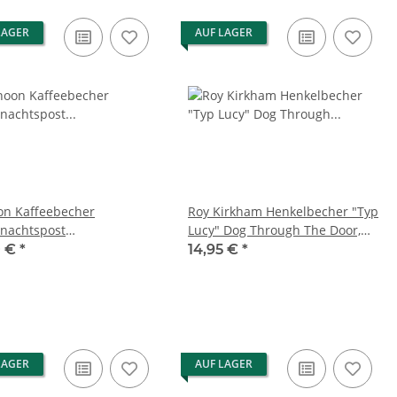
LAGER
AUF LAGER
n Kaffeebecher
Roy Kirkham Henkelbecher "Typ
nachtspost
Lucy" Dog Through The Door,
achtsmann", Bute, 0,3 l
Mastiff
0 €
*
14,95 €
*
LAGER
AUF LAGER