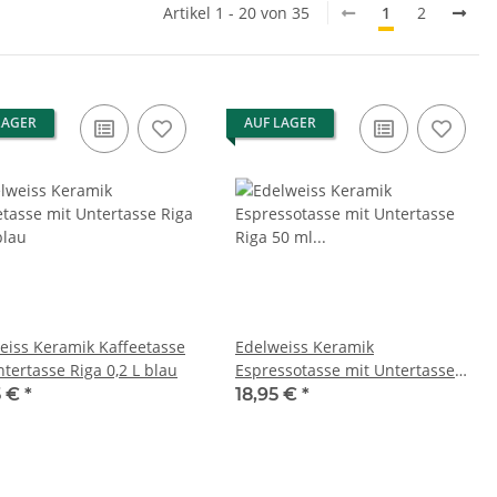
Artikel 1 - 20 von 35
1
2
LAGER
AUF LAGER
eiss Keramik Kaffeetasse
Edelweiss Keramik
tertasse Riga 0,2 L blau
Espressotasse mit Untertasse
Riga 50 ml rot
5 €
*
18,95 €
*