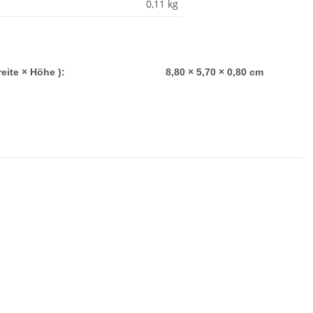
0,11
kg
Abmessungen ( Länge × Breite × Höhe ):
8,80 × 5,70 × 0,80 cm