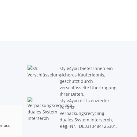
style4you bietet Ihnen ein
sicheres Kauferlebnis,
geschützt durch
verschlüsselte Übertragung
Ihrer Daten.
style4you ist lizenzierter
Partner
Verpackungsrecycling
duales System Interseroh,
irness
Reg.-Nr.: DE3313484125301.