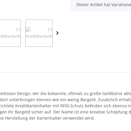
x
Dieser Artikel hat Variatio
zeitlosen Design, der die bekannte, oftmals zu große Geldbörse ablö
 dort unterbringen können wie ein wenig Bargeld. Zusätzlich erhal
richtete Kreditkartenhalter mit RFID-Schutz befinden sich ebenso 
 Ihr Bargeld sicher auf. Der Name ist eine kreative Schöpfung der
die Herstellung der Kartenhalter verwendet wird.